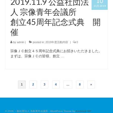
2019.11.9 公益社団法
10
11月 2019
人 宗像青年会議所
創立45周年記念式典 開
催
by
admin
|
posted in:
2019年度活動内容
|
0
宗像ＪＣ創立４５周年記念式典にお招きいただきました。
まずは、宗像ＪＣの皆様、創立 …
投
1
2
3
4
…
8
»
稿
ナ
© 2026 一般社団法人 糸島青年会議所 - WordPress Theme by
Kadence WP