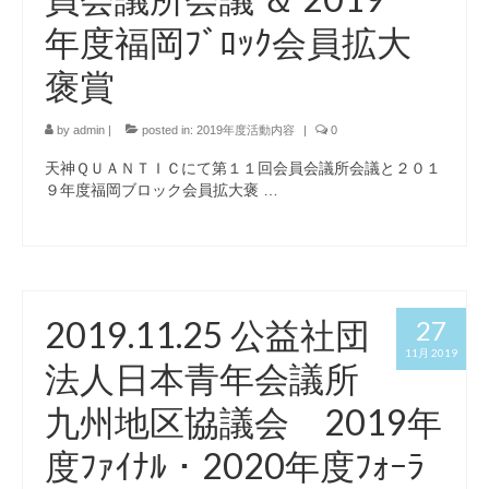
年度福岡ﾌﾞﾛｯｸ会員拡大
褒賞
by
admin
|
posted in:
2019年度活動内容
|
0
天神ＱＵＡＮＴＩＣにて第１１回会員会議所会議と２０１
９年度福岡ブロック会員拡大褒 …
2019.11.25 公益社団
27
11月 2019
法人日本青年会議所
九州地区協議会 2019年
度ﾌｧｲﾅﾙ・2020年度ﾌｫｰﾗ