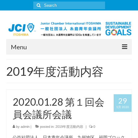
Search
for:
Menu
JCI糸島について
2019年度活動内容
所信表明
委員会一覧
2020.01.28 第１回会
29
活動報告
1月 2020
員会議所会議
入会案内
JCI糸島年表
by
admin
|
posted in:
2019年度活動内容
|
0
公益社団法人 日本青年会議所 九州地区 福岡ブロック