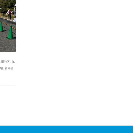
九州地区
,
九
場
,
青年会