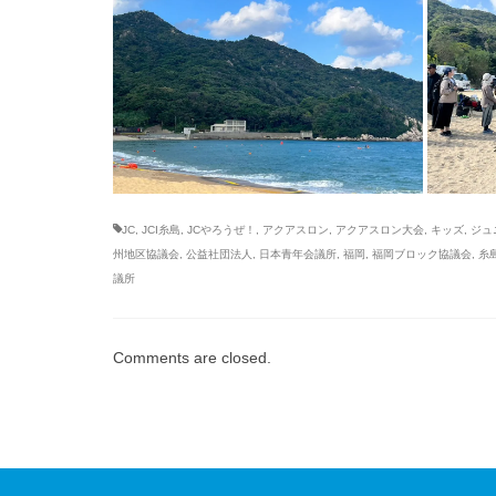
JC
,
JCI糸島
,
JCやろうぜ！
,
アクアスロン
,
アクアスロン大会
,
キッズ
,
ジュ
州地区協議会
,
公益社団法人
,
日本青年会議所
,
福岡
,
福岡ブロック協議会
,
糸
議所
Comments are closed.