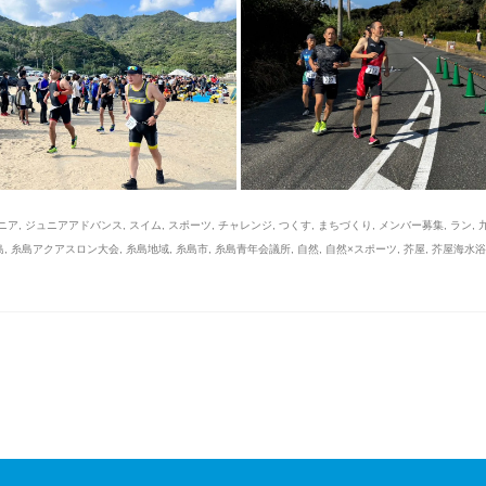
ニア
,
ジュニアアドバンス
,
スイム
,
スポーツ
,
チャレンジ
,
つくす
,
まちづくり
,
メンバー募集
,
ラン
,
島
,
糸島アクアスロン大会
,
糸島地域
,
糸島市
,
糸島青年会議所
,
自然
,
自然×スポーツ
,
芥屋
,
芥屋海水浴