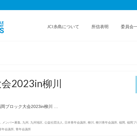
JCI糸島について
所信表明
委員会
2023in柳川
ブロック大会2023in柳川 …
会
,
メンバー募集
,
九州
,
九州地区
,
公益社団法人
,
日本青年会議所
,
柳川
,
柳川青年会議所
,
福岡
,
福岡ブ
青年会議所
,
青年会議所