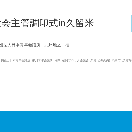
会主管調印式in久留米
団法人日本青年会議所 九州地区 福 …
州地区
,
日本青年会議所
,
柳川青年会議所
,
福岡
,
福岡ブロック協議会
,
糸島
,
糸島地域
,
糸島市
,
糸島青