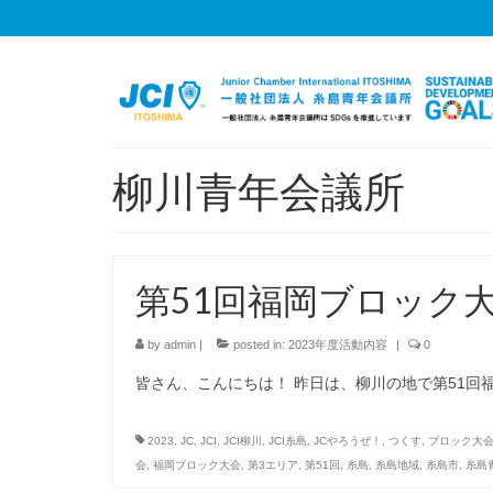
柳川青年会議所
第51回福岡ブロック大会
by
admin
|
posted in:
2023年度活動内容
|
0
皆さん、こんにちは！ 昨日は、柳川の地で第51回福岡
2023
,
JC
,
JCI
,
JCI柳川
,
JCI糸島
,
JCやろうぜ！
,
つくす
,
ブロック大
会
,
福岡ブロック大会
,
第3エリア
,
第51回
,
糸島
,
糸島地域
,
糸島市
,
糸島