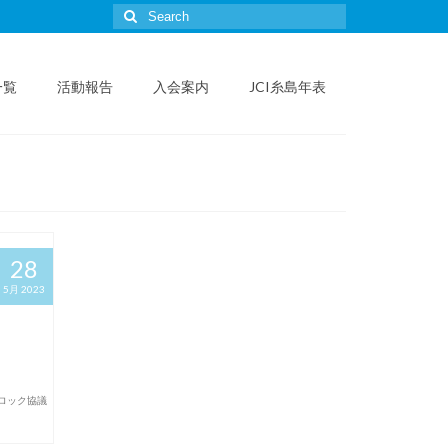
Search
for:
一覧
活動報告
入会案内
JCI糸島年表
28
5月 2023
ロック協議