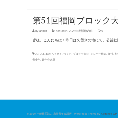
第51回福岡ブロック大
by
admin
|
posted in:
2023年度活動内容
|
0
皆様、こんにちは！昨日は久留米の地にて、公益社
JC
,
JCI
,
JCやろうぜ！
,
つくす
,
ブロック大会
,
メンバー募集
,
九州
,
九
青少年
,
青年会議所
© 2026 一般社団法人 糸島青年会議所 - WordPress Theme by
Kadence WP