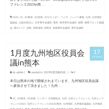
ファレンス2023in熊 …
2023
,
JC
,
JCI熊本
,
JCI糸島
,
JCやろうぜ！
,
つくす
,
メンバー募集
,
九州
,
九州地区
協議会
,
公益社団法人
,
日本青年会議所
,
熊本
,
熊本青年会議所
,
福岡
,
福岡ブロック協議
会
,
第3エリア
,
糸島
,
糸島地域
,
糸島市
,
糸島青年会議所
,
青年会議所
1月度九州地区役員会
17
1月 2023
議in熊本
by
admin
|
posted in:
2023年度活動内容
|
0
本日は熊本の地で開催されまています、九州地区役員会議
へ参加させて頂きました！九州 …
JC
,
JCI熊本
,
JCI糸島
,
リーダー
,
主管締結式
,
九州
,
九州コンファレンス
,
九州コンフ
ァレンス2023
,
九州コンファレンス2023in熊本
,
九州地区
,
九州地区協議会
,
九州地区