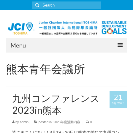
Search
for:
Menu
JCI糸島について
熊本青年会議所
所信表明
委員会一覧
九州コンファレンス
21
活動報告
8月 2023
2023in熊本
入会案内
JCI糸島年表
by
admin
|
posted in:
2023年度活動内容
|
0
皆さまこんにちは！8月19・20日は熊本の地にて九州コン