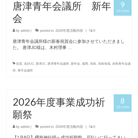
唐津青年会議所 新年
9
1月 2026
会
by
admin
|
posted in:
2026年度活動内容
|
0
唐津青年会議所様の新春祝賀会に参加させていただきまし
た。 唐津JC様は、木村理事 …
佐賀
,
友好JC
,
唐津JC
,
唐津青年会議所
,
新年会
,
福岡
,
糸島
,
糸島地域
,
糸島青年会議
所
,
青年会議所
2026年度事業成功祈
8
1月 2026
願祭
by
admin
|
posted in:
2026年度活動内容
|
0
【1月8日】櫻井神社様へ成功祈願祭、厄払いに行ってまい