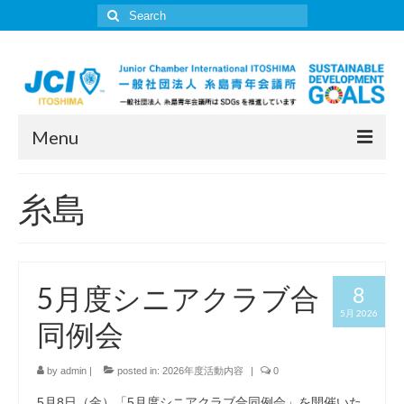
Search
for:
Menu
JCI糸島について
糸島
所信表明
委員会一覧
5月度シニアクラブ合
8
活動報告
5月 2026
同例会
入会案内
JCI糸島年表
by
admin
|
posted in:
2026年度活動内容
|
0
5月8日（金）「5月度シニアクラブ合同例会」を開催いた