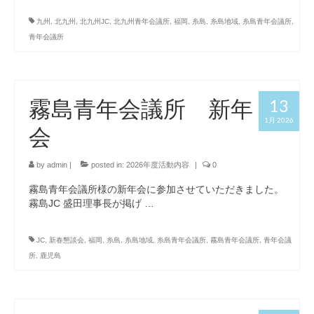
九州
,
北九州
,
北九州JC
,
北九州青年会議所
,
福岡
,
糸島
,
糸島地域
,
糸島青年会議所
,
青年会議所
霧島青年会議所 新年
13
1月 2026
会
by
admin
|
posted in:
2026年度活動内容
|
0
霧島青年会議所様の新年会に参加させていただきました。
霧島JC 盛田理事長が掲げ …
JC
,
新春懇談会
,
福岡
,
糸島
,
糸島地域
,
糸島青年会議所
,
霧島青年会議所
,
青年会議
所
,
鹿児島