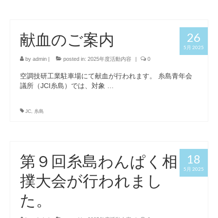
献血のご案内
26
5月 2025
by
admin
|
posted in:
2025年度活動内容
|
0
空調技研工業駐車場にて献血が行われます。 糸島青年会
議所（JCI糸島）では、対象 …
JC
,
糸島
第９回糸島わんぱく相
18
5月 2025
撲大会が行われまし
た。