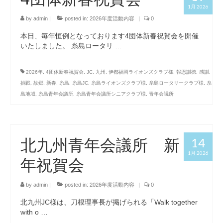
1月 2026
by
admin
|
posted in:
2026年度活動内容
|
0
本日、毎年恒例となっております4団体新春祝賀会を開催
いたしました。 糸島ロータリ …
2026年
,
4団体新春祝賀会
,
JC
,
九州
,
伊都福岡ライオンズクラブ様
,
報恩謝徳
,
感謝
,
挑戦
,
故郷
,
新春
,
糸島
,
糸島JC
,
糸島ライオンズクラブ様
,
糸島ロータリークラブ様
,
糸
島地域
,
糸島青年会議所
,
糸島青年会議所シニアクラブ様
,
青年会議所
北九州青年会議所 新
14
1月 2026
年祝賀会
by
admin
|
posted in:
2026年度活動内容
|
0
北九州JC様は、刀根理事長が掲げられる「Walk together
with o …