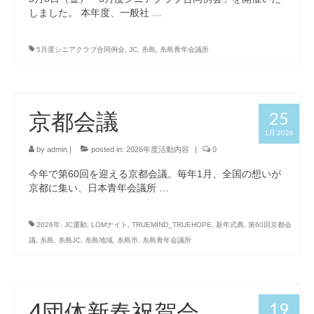
しました。 本年度、一般社 …
5月度シニアクラブ合同例会
,
JC
,
糸島
,
糸島青年会議所
京都会議
25
1月 2026
by
admin
|
posted in:
2026年度活動内容
|
0
今年で第60回を迎える京都会議。毎年1月、全国の想いが
京都に集い、日本青年会議所 …
2026年
,
JC運動
,
LOMナイト
,
TRUEMIND_TRUEHOPE
,
新年式典
,
第60回京都会
議
,
糸島
,
糸島JC
,
糸島地域
,
糸島市
,
糸島青年会議所
4団体新春祝賀会
19