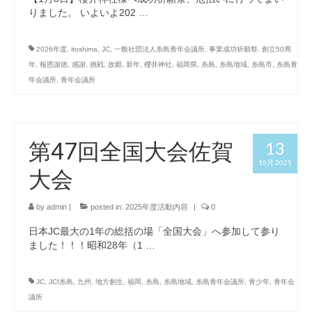
りました。 いよいよ202 …
2026年度
,
itoshima
,
JC
,
一般社団法人糸島青年会議所
,
事業成功祈願祭
,
創立50周
年
,
報恩謝徳
,
感謝
,
挑戦
,
故郷
,
新年
,
櫻井神社
,
福岡県
,
糸島
,
糸島地域
,
糸島市
,
糸島青
年会議所
,
青年会議所
第47回全国大会佐賀
13
10月 2025
大会
by
admin
|
posted in:
2025年度活動内容
|
0
日本JC最大の1年の総括の場「全国大会」へ参加して参り
ました！！！昭和28年（1 …
JC
,
JCI糸島
,
九州
,
地方創生
,
福岡
,
糸島
,
糸島地域
,
糸島青年会議所
,
青少年
,
青年会
議所