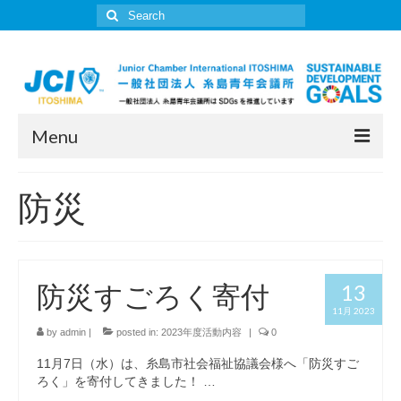
Search
for:
Menu
JCI糸島について
防災
所信表明
委員会一覧
防災すごろく寄付
13
活動報告
11月 2023
入会案内
by
admin
|
posted in:
2023年度活動内容
|
0
11月7日（水）は、糸島市社会福祉協議会様へ「防災すご
JCI糸島年表
ろく」を寄付してきました！ …