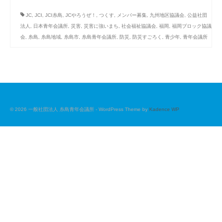
JC
,
JCI
,
JCI糸島
,
JCやろうぜ！
,
つくす
,
メンバー募集
,
九州地区協議会
,
公益社団
法人
,
日本青年会議所
,
災害
,
災害に強いまち
,
社会福祉協議会
,
福岡
,
福岡ブロック協議
会
,
糸島
,
糸島地域
,
糸島市
,
糸島青年会議所
,
防災
,
防災すごろく
,
青少年
,
青年会議所
© 2026 一般社団法人 糸島青年会議所 - WordPress Theme by
Kadence WP